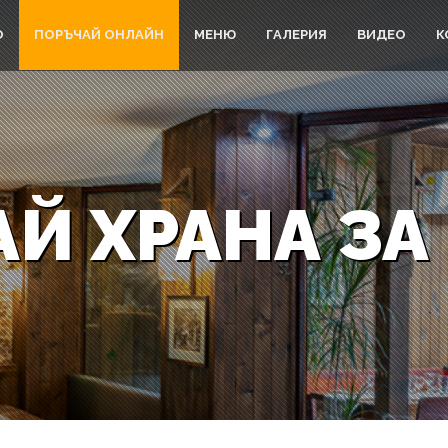
О
ПОРЪЧАЙ ОНЛАЙН
МЕНЮ
ГАЛЕРИЯ
ВИДЕО
К
Й ХРАНА З