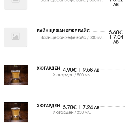
лв
ВАЙНЩЕФАН ХЕФЕ ВАЙС
3.60€
| 7.04
Вайнщефан хефе вайс / 330 мл.
лв
ХЮГАРДЕН
4.90€ | 9.58 лв
Хюгарден / 500 мл.
ХЮГАРДЕН
3.70€ | 7.24 лв
Хюгарден / 330 мл.