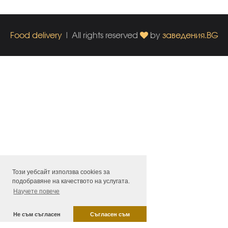
Food delivery
| All rights reserved
by
заведения.BG
Този уебсайт използва cookies за
подобравяне на качеството на услугата.
Научете повече
Не съм съгласен
Съгласен съм